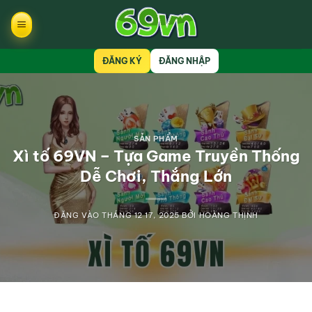
Bỏ
qua
nội
dung
ĐĂNG KÝ
ĐĂNG NHẬP
SẢN PHẨM
Xì tố 69VN – Tựa Game Truyền Thống
Dễ Chơi, Thắng Lớn
ĐĂNG VÀO
THÁNG 12 17, 2025
BỞI
HOÀNG THỊNH