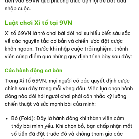
tiền vào 69VN qua phương thức tiện lợi để bắt đầu
nhập cuộc.
Luật chơi Xì tố tại 9VN
Xì tố 69VN là trò chơi bài đòi hỏi sự hiểu biết sâu sắc
về các nguyên tắc cơ bản và chiến lược đặt cược
khôn ngoan. Trước khi nhập cuộc trải nghiệm, thành
viên cùng điểm qua những quy định trình bày sau đây:
Các hành động cơ bản
Trong Xì tố 69VN, mọi người có các quyết định cược
chính sau đây trong mỗi vòng đấu. Việc lựa chọn hành
động nào đòi hỏi người chơi phải cân nhắc kỹ lưỡng
chiến thuật và sức mạnh bài của mình:
Bỏ (Fold): Đây là hành động khi thành viên cảm
thấy bài mình yếu. Khi chọn bỏ, bạn chấp nhận mất
số tiền đã đặt trước đó và không tham gia các