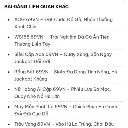
BÀI ĐĂNG LIÊN QUAN KHÁC
AOG 69VN – Đặt Cược Đá Gà, Nhận Thưởng
Xanh Chín
WS168 69VN – Trải Nghiệm Đá Gà Ăn Tiền
Thưởng Liền Tay
Siêu Cấp Ace 69VN – Quay Xèng, Săn Ngay
Jackpot Đổi Đời
Rồng Sét 69VN – Slots Đa Dạng Tính Năng, Hũ
Jackpot Khủng
Nữ Hoàng Ai Cập 69VN – Phiêu Lưu Sa Mạc,
Quay Nhẹ Nổ Hũ Lớn
May Mắn Phát Tài 69VN – Chinh Phục Hũ Game,
Đổi Đời Cực Dễ
Trâu Vàng 69VN – Vào Hũ Là Trúng, Chơi Đâu