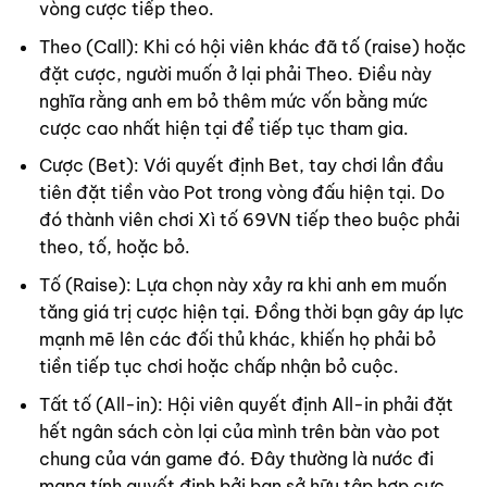
vòng cược tiếp theo.
Theo (Call): Khi có hội viên khác đã tố (raise) hoặc
đặt cược, người muốn ở lại phải Theo. Điều này
nghĩa rằng anh em bỏ thêm mức vốn bằng mức
cược cao nhất hiện tại để tiếp tục tham gia.
Cược (Bet): Với quyết định Bet, tay chơi lần đầu
tiên đặt tiền vào Pot trong vòng đấu hiện tại. Do
đó thành viên chơi Xì tố 69VN tiếp theo buộc phải
theo, tố, hoặc bỏ.
Tố (Raise): Lựa chọn này xảy ra khi anh em muốn
tăng giá trị cược hiện tại. Đồng thời bạn gây áp lực
mạnh mẽ lên các đối thủ khác, khiến họ phải bỏ
tiền tiếp tục chơi hoặc chấp nhận bỏ cuộc.
Tất tố (All-in): Hội viên quyết định All-in phải đặt
hết ngân sách còn lại của mình trên bàn vào pot
chung của ván game đó. Đây thường là nước đi
mang tính quyết định bởi bạn sở hữu tập hợp cực