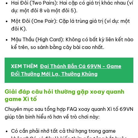
Hai Đôi (Two Pairs): Hai cặp có giá trị khác nhau (ví
dụ: một đôi 8 và một đôi 5).
Một Đôi (One Pair): Cặp lá trùng giá trị (ví dụ: một
đôi K).
Mậu Thầu (High Card): Không có bất kỳ liên kết nào
kể trên, so sánh bằng cây bài cao nhất.
XEM THÊM
Đại Thánh Bắn Cá 69VN - Game
Đổi Thưởng Mới Lạ, Thưởng Khủng
Giải đáp câu hỏi thường gặp xoay quanh
game Xì tố
Chuyên mục sau tổng hợp FAQ xoay quanh Xì tố 69VN
giúp tân binh hiểu rõ hơn về trò chơi này:
Có cần phải nhớ tất cả thứ hạng trong game