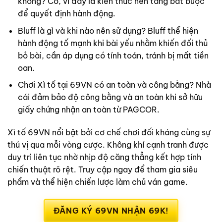
không? Có, vì đây là kiến thức nền tảng bắt buộc
để quyết định hành động.
Bluff là gì và khi nào nên sử dụng? Bluff thể hiện
hành động tố mạnh khi bài yếu nhằm khiến đối thủ
bỏ bài, cần áp dụng có tính toán, tránh bị mất tiền
oan.
Chơi Xì tố tại 69VN có an toàn và công bằng? Nhà
cái đảm bảo độ công bằng và an toàn khi sở hữu
giấy chứng nhận an toàn từ PAGCOR.
Xì tố 69VN nổi bật bởi cơ chế chơi đối kháng cùng sự
thú vị qua mỗi vòng cược. Không khí cạnh tranh được
duy trì liên tục nhờ nhịp độ căng thẳng kết hợp tính
chiến thuật rõ rệt. Truy cập ngay để tham gia siêu
phẩm và thể hiện chiến lược làm chủ ván game.
ĐĂNG KÝ 69VN NHẬN 69K!