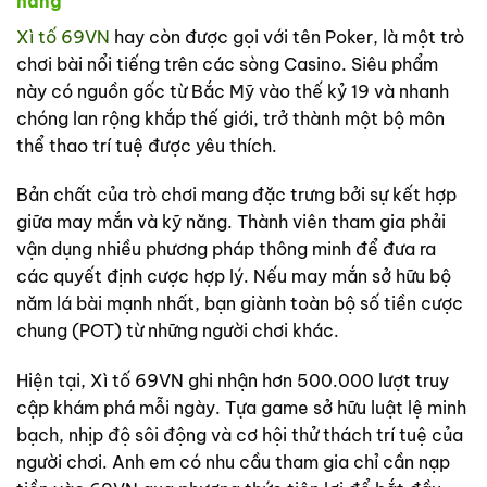
hàng
Xì tố 69VN
hay còn được gọi với tên Poker, là một trò
chơi bài nổi tiếng trên các sòng Casino. Siêu phẩm
này có nguồn gốc từ Bắc Mỹ vào thế kỷ 19 và nhanh
chóng lan rộng khắp thế giới, trở thành một bộ môn
thể thao trí tuệ được yêu thích.
Bản chất của trò chơi mang đặc trưng bởi sự kết hợp
giữa may mắn và kỹ năng. Thành viên tham gia phải
vận dụng nhiều phương pháp thông minh để đưa ra
các quyết định cược hợp lý. Nếu may mắn sở hữu bộ
năm lá bài mạnh nhất, bạn giành toàn bộ số tiền cược
chung (POT) từ những người chơi khác.
Hiện tại, Xì tố 69VN ghi nhận hơn 500.000 lượt truy
cập khám phá mỗi ngày. Tựa game sở hữu luật lệ minh
bạch, nhịp độ sôi động và cơ hội thử thách trí tuệ của
người chơi. Anh em có nhu cầu tham gia chỉ cần nạp