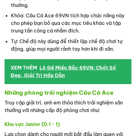
thường.
Khóa: Câu Cá Ace 69VN tích hợp chức năng này
cho phép bạn bỏ qua các mục tiêu khác và tập
trung tấn công cá nhắm đích.
Tự: Chế độ này dùng để thiết lập chế độ chơi tự
động, giúp mọi người rảnh tay hơn khi đi săn.
XEM THÊM
Lô Đề Miền Bắc 69VN: Chốt Số
Đẹp, Giải Trí Hấp Dẫn
Những phòng trải nghiệm Câu Cá Ace
Truy cập giải trí, anh em thỏa thích trải nghiệm săn
thưởng với những cấp độ phòng chơi như:
Khu vực Junior (0.1 ~ 1)
Lựa chọn dành cho người mới bắt đầu làm quen với