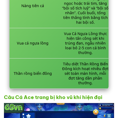
ngọc hoặc trái tim, tăng
Nàng tiên cá
“bội số tích luỹ” và “bội số
nhân”. Cuối buổi, tổng
tiền thắng tính bằng tích
hai bội số.
Vua Cá Ngựa Lồng thực
hiện tấn công sét khi
Vua cá ngựa lồng
trúng đạn, ngẫu nhiên
loại bỏ 2-5 con cá bình
thường.
Tiêu diệt Thần Rồng Biển
Đông kích hoạt nhiều đợt
Thần rồng biển đông
sét toàn màn hình, mỗi
đợt tăng dần phần
thưởng.
Câu Cá Ace trang bị kho vũ khí hiện đại