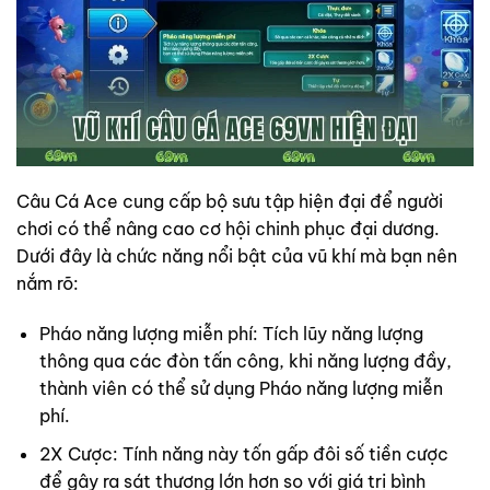
Câu Cá Ace cung cấp bộ sưu tập hiện đại để người
chơi có thể nâng cao cơ hội chinh phục đại dương.
Dưới đây là chức năng nổi bật của vũ khí mà bạn nên
nắm rõ:
Pháo năng lượng miễn phí: Tích lũy năng lượng
thông qua các đòn tấn công, khi năng lượng đầy,
thành viên có thể sử dụng Pháo năng lượng miễn
phí.
2X Cược: Tính năng này tốn gấp đôi số tiền cược
để gây ra sát thương lớn hơn so với giá trị bình