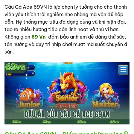
Câu Cá Ace 69VN là lựa chọn lý tưởng cho cho thành
viên yêu thích trải nghiệm nhẹ nhàng mà vẫn đủ hấp
dẫn. Hệ thống mục tiêu đa dạng cùng vũ khí hiện đại,
tạo ra nhiều hướng tiếp cận linh hoạt và thú vị hơn.
Không gian
69 Vn
đảm bảo anh em dễ dàng thử sức,
tận hưởng và duy trì nhịp chơi mượt mà suốt chuyến đi
săn.