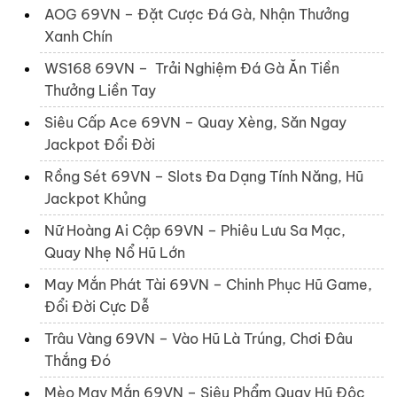
AOG 69VN – Đặt Cược Đá Gà, Nhận Thưởng
Xanh Chín
WS168 69VN – Trải Nghiệm Đá Gà Ăn Tiền
Thưởng Liền Tay
Siêu Cấp Ace 69VN – Quay Xèng, Săn Ngay
Jackpot Đổi Đời
Rồng Sét 69VN – Slots Đa Dạng Tính Năng, Hũ
Jackpot Khủng
Nữ Hoàng Ai Cập 69VN – Phiêu Lưu Sa Mạc,
Quay Nhẹ Nổ Hũ Lớn
May Mắn Phát Tài 69VN – Chinh Phục Hũ Game,
Đổi Đời Cực Dễ
Trâu Vàng 69VN – Vào Hũ Là Trúng, Chơi Đâu
Thắng Đó
Mèo May Mắn 69VN – Siêu Phẩm Quay Hũ Độc