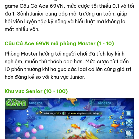
game Câu Cá Ace 69VN, mức cược tối thiểu 0.1 và tối
đa 1. Sảnh Junior cung cấp môi trường an toàn, giúp
hội viên luyện tập kỹ năng và hiểu luật mà không lo
mất nhiều vốn.
Câu Cá Ace 69VN mở phòng Master (1 ~ 10)
Phòng Master hướng tới người chơi đã tích lũy kinh
nghiệm, muốn thử thách cao hơn. Mức cược từ 1 đến
10 phần thưởng khi hạ gục các loài cá lớn cũng giá trị
hơn đáng kể so với khu vực Junior.
Khu vực Senior (10 ~ 100)