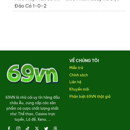
Đáo Có 1-0-2
VỀ CHÚNG TÔI
Miễn trừ
Chính sách
Liên hệ
Khuyến mãi
Phân biệt 69VN thật giả
69VN là nhà cái uy tín hàng đầu
châu Âu, cung cấp các sản
phẩm cá cược chất lượng nhất
như: Thể thao, Casino trực
tuyến, Lô đề, Keno, ...