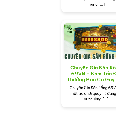
Trung [...]
16
TH1
Chuyên Gia Săn R
69VN – Bom Tấn Đ
Thưởng Bắn Cá Gay
Chuyên Gia Săn Rồng 69V
một trò chơi quay hũ đang
được lòng [...]