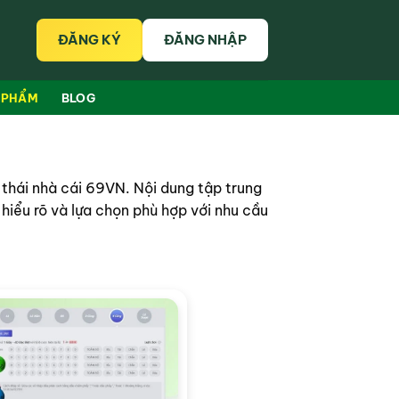
ĐĂNG KÝ
ĐĂNG NHẬP
 PHẨM
BLOG
 thái nhà cái 69VN. Nội dung tập trung
iểu rõ và lựa chọn phù hợp với nhu cầu