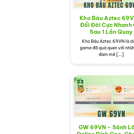
Kho Báu Aztec 69V
Đổi Đời Cực Nhanh 
Sau 1 Lần Quay
Kho Báu Aztec 69VN là d
game đã quá quen với nhữ
đam mê [...]
22
TH1
GW 69VN – Sảnh L