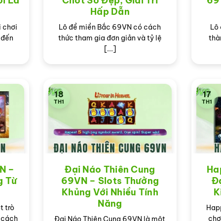
ơi Là
Chốt Số Đẹp, Giải Trí
69
Hấp Dẫn
 chơi
Lô đề miền Bắc 69VN có cách
Lô 
 đến
thức tham gia đơn giản và tỷ lệ
thà
[...]
18
17
TH1
TH1
N –
Đại Náo Thiên Cung
Ha
g Từ
69VN – Slots Thưởng
Đ
Khủng Với Nhiều Tính
K
Năng
t trò
Hap
 cách
chơ
Đại Náo Thiên Cung 69VN là một